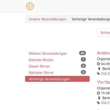
Unsere Veranstaltungen
Vorherige Veranstaltung
Vorhe
Analma
Weitere Veranstaltungen
35
Organisi
Nächste Woche
1
04.09
Dieser Monat
3
Berli
Nächster Monat
3
DIA E
Vorherige Veranstaltungen
Yin-Y
Organisi
15.08
Berli
DIA E