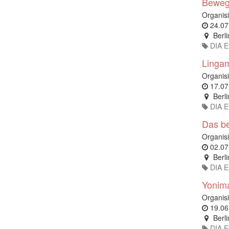
Bewegu
Organisi
24.07
Berli
DIA E
Linga
Organisi
17.07
Berli
DIA E
Das be
Organisi
02.07
Berli
DIA E
Yonima
Organisi
19.06
Berli
DIA E