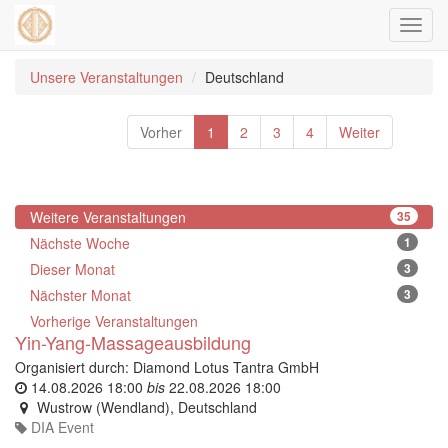
Navig
ein-/
Unsere Veranstaltungen
Deutschland
Vorher
1
2
3
4
Weiter
Weitere Veranstaltungen
35
Nächste Woche
1
Dieser Monat
3
Nächster Monat
3
Vorherige Veranstaltungen
Yin-Yang-Massageausbildung
Organisiert durch:
Diamond Lotus Tantra GmbH
14.08.2026 18:00
bis
22.08.2026 18:00
Wustrow (Wendland)
,
Deutschland
DIA Event