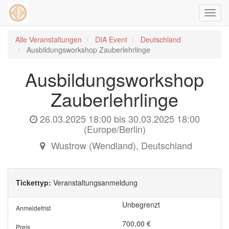
Navig
ein-/
Alle Veranstaltungen
DIA Event
Deutschland
Ausbildungsworkshop Zauberlehrlinge
Ausbildungsworkshop
Zauberlehrlinge
26.03.2025 18:00
bis
30.03.2025 18:00
(
Europe/Berlin
)
Wustrow (Wendland)
,
Deutschland
Tickettyp:
Veranstaltungsanmeldung
Unbegrenzt
Anmeldefrist
700,00
€
Preis