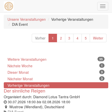
Navig
ein-/
Unsere Veranstaltungen
Vorherige Veranstaltungen
DIA Event
Vorher
1
2
3
4
5
Weiter
Weitere Veranstaltungen
35
Nächste Woche
1
Dieser Monat
3
Nächster Monat
3
Vorherige Veranstaltungen
Der sinnliche Reigen
Organisiert durch:
Diamond Lotus Tantra GmbH
30.07.2026 18:00
bis
02.08.2026 18:00
Wustrow (Wendland)
,
Deutschland
DIA Event